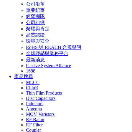
公司沿革
重要紀事
經營團隊
公司組織
榮耀與肯定
品質認證
環境與安全
RoHS 與 REACH 合規聲明
全球經銷與業務平台
最新消息
Passive System Alliance
1688
產品搜尋
MLCC
ChipR
Thin Film Products
Disc Capacitors
Inductors
Antenna
MOV Varistors
RF Balun
RF Filter
Coupler