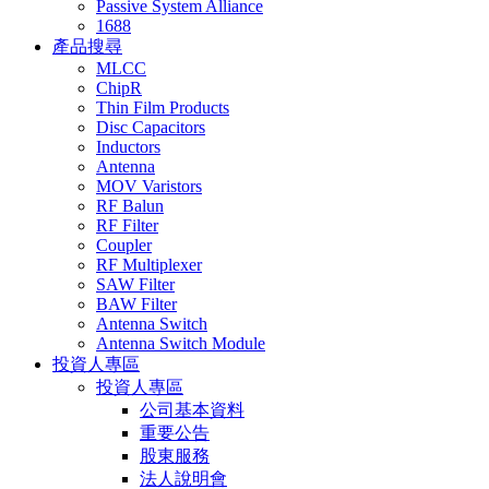
Passive System Alliance
1688
產品搜尋
MLCC
ChipR
Thin Film Products
Disc Capacitors
Inductors
Antenna
MOV Varistors
RF Balun
RF Filter
Coupler
RF Multiplexer
SAW Filter
BAW Filter
Antenna Switch
Antenna Switch Module
投資人專區
投資人專區
公司基本資料
重要公告
股東服務
法人說明會