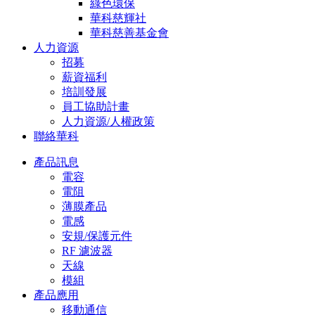
綠色環保
華科慈輝社
華科慈善基金會
人力資源
招募
薪資福利
培訓發展
員工協助計畫
人力資源/人權政策
聯絡華科
產品訊息
電容
電阻
薄膜產品
電感
安規/保護元件
RF 濾波器
天線
模組
產品應用
移動通信