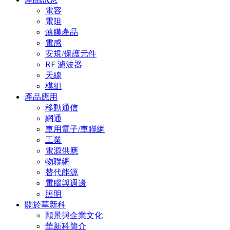
電容
電阻
薄膜產品
電感
安規/保護元件
RF 濾波器
天線
模組
產品應用
移動通信
網通
車用電子/車聯網
工業
電源供應
物聯網
替代能源
電腦與週邊
照明
關於華新科
願景與企業文化
華新科簡介