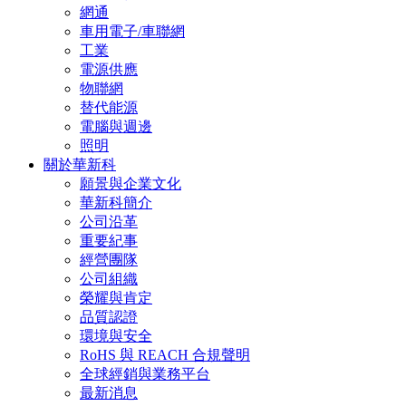
網通
車用電子/車聯網
工業
電源供應
物聯網
替代能源
電腦與週邊
照明
關於華新科
願景與企業文化
華新科簡介
公司沿革
重要紀事
經營團隊
公司組織
榮耀與肯定
品質認證
環境與安全
RoHS 與 REACH 合規聲明
全球經銷與業務平台
最新消息