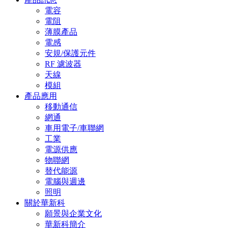
電容
電阻
薄膜產品
電感
安規/保護元件
RF 濾波器
天線
模組
產品應用
移動通信
網通
車用電子/車聯網
工業
電源供應
物聯網
替代能源
電腦與週邊
照明
關於華新科
願景與企業文化
華新科簡介