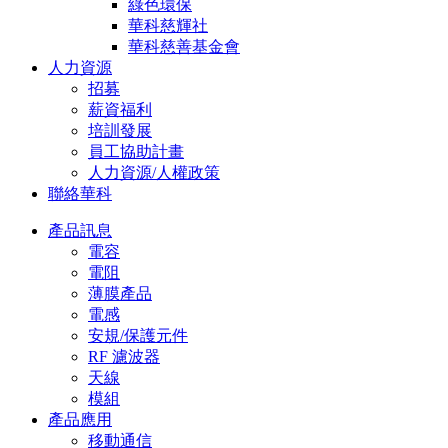
綠色環保
華科慈輝社
華科慈善基金會
人力資源
招募
薪資福利
培訓發展
員工協助計畫
人力資源/人權政策
聯絡華科
產品訊息
電容
電阻
薄膜產品
電感
安規/保護元件
RF 濾波器
天線
模組
產品應用
移動通信