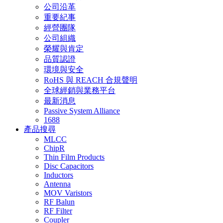
公司沿革
重要紀事
經營團隊
公司組織
榮耀與肯定
品質認證
環境與安全
RoHS 與 REACH 合規聲明
全球經銷與業務平台
最新消息
Passive System Alliance
1688
產品搜尋
MLCC
ChipR
Thin Film Products
Disc Capacitors
Inductors
Antenna
MOV Varistors
RF Balun
RF Filter
Coupler