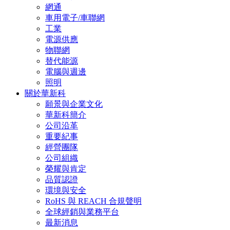
網通
車用電子/車聯網
工業
電源供應
物聯網
替代能源
電腦與週邊
照明
關於華新科
願景與企業文化
華新科簡介
公司沿革
重要紀事
經營團隊
公司組織
榮耀與肯定
品質認證
環境與安全
RoHS 與 REACH 合規聲明
全球經銷與業務平台
最新消息