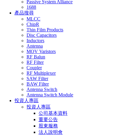
Passive System Alliance
1688
產品搜尋
MLCC
ChipR
Thin Film Products
Disc Capacitors
Inductors
Antenna
MOV Varistors
RF Balun
RF Filter
Coupler
RF Multiplexer
SAW Filter
BAW Filter
Antenna Switch
Antenna Switch Module
投資人專區
投資人專區
公司基本資料
重要公告
股東服務
法人說明會