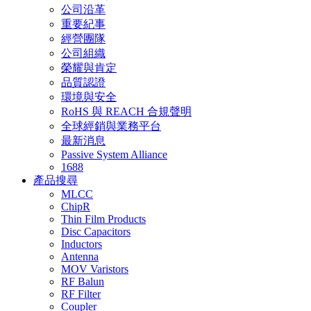
公司沿革
重要紀事
經營團隊
公司組織
榮耀與肯定
品質認證
環境與安全
RoHS 與 REACH 合規聲明
全球經銷與業務平台
最新消息
Passive System Alliance
1688
產品搜尋
MLCC
ChipR
Thin Film Products
Disc Capacitors
Inductors
Antenna
MOV Varistors
RF Balun
RF Filter
Coupler