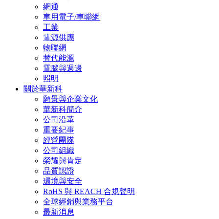
網通
車用電子/車聯網
工業
電源供應
物聯網
替代能源
電腦與週邊
照明
關於華新科
願景與企業文化
華新科簡介
公司沿革
重要紀事
經營團隊
公司組織
榮耀與肯定
品質認證
環境與安全
RoHS 與 REACH 合規聲明
全球經銷與業務平台
最新消息