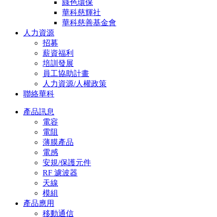
綠色環保
華科慈輝社
華科慈善基金會
人力資源
招募
薪資福利
培訓發展
員工協助計畫
人力資源/人權政策
聯絡華科
產品訊息
電容
電阻
薄膜產品
電感
安規/保護元件
RF 濾波器
天線
模組
產品應用
移動通信