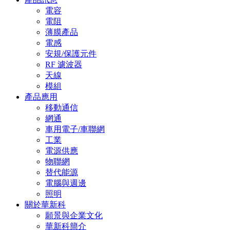
電容
電阻
薄膜產品
電感
安規/保護元件
RF 濾波器
天線
模組
產品應用
移動通信
網通
車用電子/車聯網
工業
電源供應
物聯網
替代能源
電腦與週邊
照明
關於華新科
願景與企業文化
華新科簡介