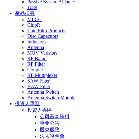
Passive System Alliance
1688
產品搜尋
MLCC
ChipR
Thin Film Products
Disc Capacitors
Inductors
Antenna
MOV Varistors
RF Balun
RF Filter
Coupler
RF Multiplexer
SAW Filter
BAW Filter
Antenna Switch
Antenna Switch Module
投資人專區
投資人專區
公司基本資料
重要公告
股東服務
法人說明會