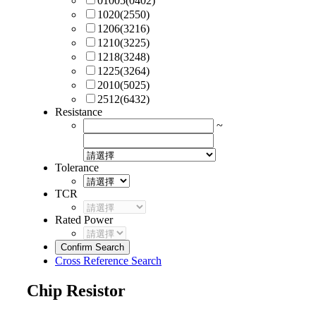
01005(0402)
1020(2550)
1206(3216)
1210(3225)
1218(3248)
1225(3264)
2010(5025)
2512(6432)
Resistance
~
Tolerance
TCR
Rated Power
Confirm Search
Cross Reference Search
Chip Resistor