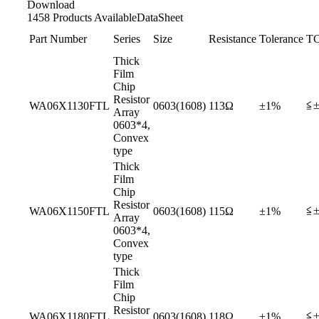
Download
1458 Products Available
DataSheet
Part Number
Series
Size
Resistance
Tolerance
T
Thick
Film
Chip
Resistor
≦±
WA06X1130FTL
0603(1608)
113Ω
±1%
Array
0603*4,
Convex
type
Thick
Film
Chip
Resistor
≦±
WA06X1150FTL
0603(1608)
115Ω
±1%
Array
0603*4,
Convex
type
Thick
Film
Chip
Resistor
≦±
WA06X1180FTL
0603(1608)
118Ω
±1%