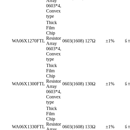
Array
0603*4,
Convex
type
Thick
Film
Chip
Resistor
≦±
WA06X1270FTL
0603(1608)
127Ω
±1%
Array
0603*4,
Convex
type
Thick
Film
Chip
Resistor
≦±
WA06X1300FTL
0603(1608)
130Ω
±1%
Array
0603*4,
Convex
type
Thick
Film
Chip
Resistor
≦±
WA06X1330FTL
0603(1608)
133Ω
±1%
Array