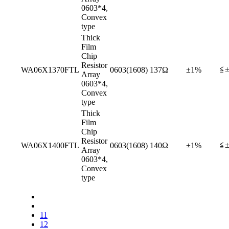
0603*4,
Convex
type
Thick
Film
Chip
Resistor
≦±
WA06X1370FTL
0603(1608)
137Ω
±1%
Array
0603*4,
Convex
type
Thick
Film
Chip
Resistor
≦±
WA06X1400FTL
0603(1608)
140Ω
±1%
Array
0603*4,
Convex
type
11
12