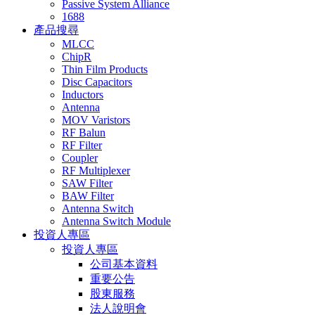
Passive System Alliance
1688
產品搜尋
MLCC
ChipR
Thin Film Products
Disc Capacitors
Inductors
Antenna
MOV Varistors
RF Balun
RF Filter
Coupler
RF Multiplexer
SAW Filter
BAW Filter
Antenna Switch
Antenna Switch Module
投資人專區
投資人專區
公司基本資料
重要公告
股東服務
法人說明會