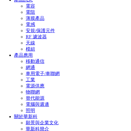
電容
電阻
薄膜產品
電感
安規/保護元件
RF 濾波器
天線
模組
產品應用
移動通信
網通
車用電子/車聯網
工業
電源供應
物聯網
替代能源
電腦與週邊
照明
關於華新科
願景與企業文化
華新科簡介