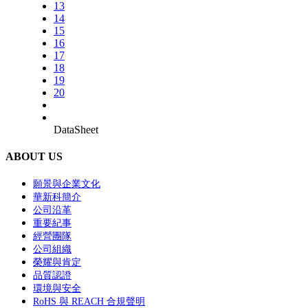
13
14
15
16
17
18
19
20
DataSheet
ABOUT US
願景與企業文化
華新科簡介
公司沿革
重要紀事
經營團隊
公司組織
榮耀與肯定
品質認證
環境與安全
RoHS 與 REACH 合規聲明