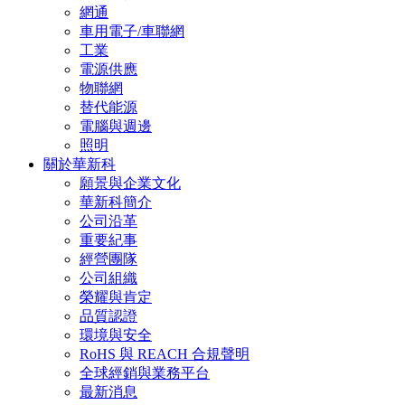
網通
車用電子/車聯網
工業
電源供應
物聯網
替代能源
電腦與週邊
照明
關於華新科
願景與企業文化
華新科簡介
公司沿革
重要紀事
經營團隊
公司組織
榮耀與肯定
品質認證
環境與安全
RoHS 與 REACH 合規聲明
全球經銷與業務平台
最新消息