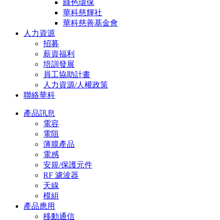
綠色環保
華科慈輝社
華科慈善基金會
人力資源
招募
薪資福利
培訓發展
員工協助計畫
人力資源/人權政策
聯絡華科
產品訊息
電容
電阻
薄膜產品
電感
安規/保護元件
RF 濾波器
天線
模組
產品應用
移動通信