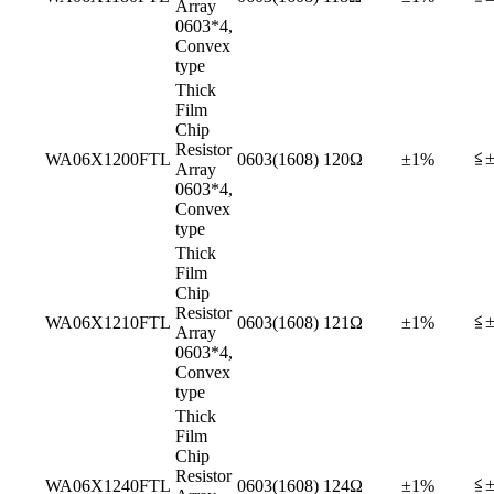
Array
0603*4,
Convex
type
Thick
Film
Chip
Resistor
≦±
WA06X1200FTL
0603(1608)
120Ω
±1%
Array
0603*4,
Convex
type
Thick
Film
Chip
Resistor
≦±
WA06X1210FTL
0603(1608)
121Ω
±1%
Array
0603*4,
Convex
type
Thick
Film
Chip
Resistor
≦±
WA06X1240FTL
0603(1608)
124Ω
±1%