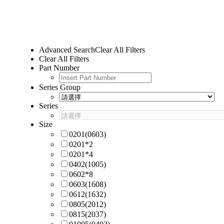
Advanced Search
Clear All Filters
Clear All Filters
Part Number
Series Group
Series
Size
0201(0603)
0201*2
0201*4
0402(1005)
0602*8
0603(1608)
0612(1632)
0805(2012)
0815(2037)