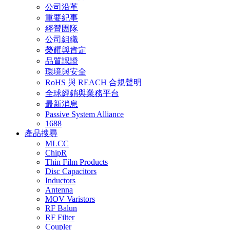
公司沿革
重要紀事
經營團隊
公司組織
榮耀與肯定
品質認證
環境與安全
RoHS 與 REACH 合規聲明
全球經銷與業務平台
最新消息
Passive System Alliance
1688
產品搜尋
MLCC
ChipR
Thin Film Products
Disc Capacitors
Inductors
Antenna
MOV Varistors
RF Balun
RF Filter
Coupler