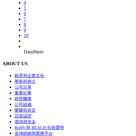
4
5
6
7
8
9
10
DataSheet
ABOUT US
願景與企業文化
華新科簡介
公司沿革
重要紀事
經營團隊
公司組織
榮耀與肯定
品質認證
環境與安全
RoHS 與 REACH 合規聲明
全球經銷與業務平台