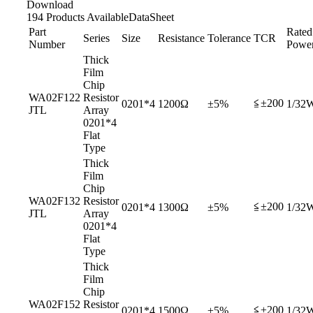
Download
194 Products Available
DataSheet
Part
Rated
Series
Size
Resistance
Tolerance
TCR
Number
Powe
Thick
Film
Chip
WA02F122
Resistor
≦±200
0201*4
1200Ω
±5%
1/32
JTL
Array
0201*4
Flat
Type
Thick
Film
Chip
WA02F132
Resistor
≦±200
0201*4
1300Ω
±5%
1/32
JTL
Array
0201*4
Flat
Type
Thick
Film
Chip
WA02F152
Resistor
≦±200
0201*4
1500Ω
±5%
1/32