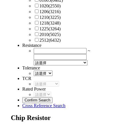
01005(0402)
1020(2550)
1206(3216)
1210(3225)
1218(3248)
1225(3264)
2010(5025)
2512(6432)
Resistance
~
Tolerance
TCR
Rated Power
Confirm Search
Cross Reference Search
Chip Resistor