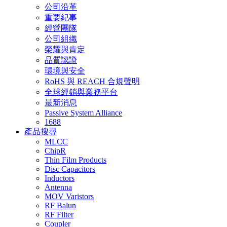
公司沿革
重要紀事
經營團隊
公司組織
榮耀與肯定
品質認證
環境與安全
RoHS 與 REACH 合規聲明
全球經銷與業務平台
最新消息
Passive System Alliance
1688
產品搜尋
MLCC
ChipR
Thin Film Products
Disc Capacitors
Inductors
Antenna
MOV Varistors
RF Balun
RF Filter
Coupler