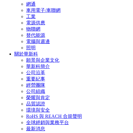
網通
車用電子/車聯網
工業
電源供應
物聯網
替代能源
電腦與週邊
照明
關於華新科
願景與企業文化
華新科簡介
公司沿革
重要紀事
經營團隊
公司組織
榮耀與肯定
品質認證
環境與安全
RoHS 與 REACH 合規聲明
全球經銷與業務平台
最新消息