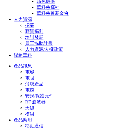
綠色環保
華科慈輝社
華科慈善基金會
人力資源
招募
薪資福利
培訓發展
員工協助計畫
人力資源/人權政策
聯絡華科
產品訊息
電容
電阻
薄膜產品
電感
安規/保護元件
RF 濾波器
天線
模組
產品應用
移動通信