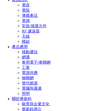
電容
電阻
薄膜產品
電感
安規/保護元件
RF 濾波器
天線
模組
產品應用
移動通信
網通
車用電子/車聯網
工業
電源供應
物聯網
替代能源
電腦與週邊
照明
關於華新科
願景與企業文化
華新科簡介