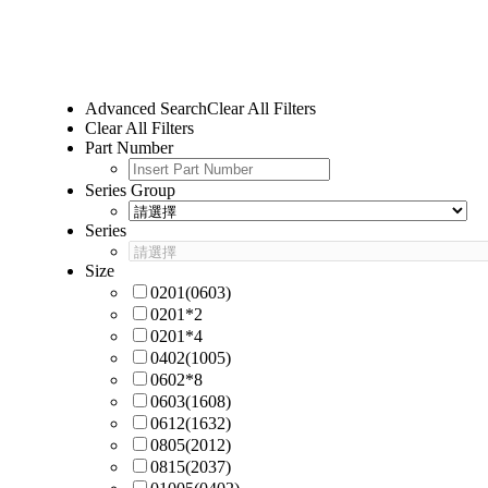
Advanced Search
Clear All Filters
Clear All Filters
Part Number
Series Group
Series
Size
0201(0603)
0201*2
0201*4
0402(1005)
0602*8
0603(1608)
0612(1632)
0805(2012)
0815(2037)