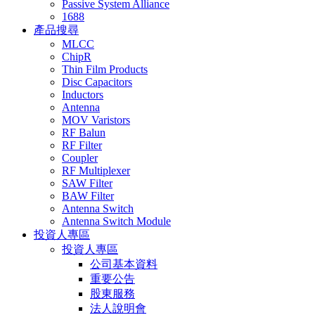
Passive System Alliance
1688
產品搜尋
MLCC
ChipR
Thin Film Products
Disc Capacitors
Inductors
Antenna
MOV Varistors
RF Balun
RF Filter
Coupler
RF Multiplexer
SAW Filter
BAW Filter
Antenna Switch
Antenna Switch Module
投資人專區
投資人專區
公司基本資料
重要公告
股東服務
法人說明會